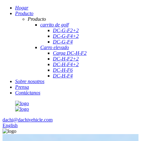
Hogar
Producto
Producto
carrito de golf
DC-G-F2+2
DC-G-F4+2
DC-G-F4
Carro elevado
Carga DC-H-F2
DC-H-F2+2
DC-H-F4+2
DC-H-F6
DC-H-F4
Sobre nosotros
Prensa
Contáctanos
dachi@dachivehicle.com
English