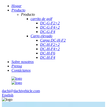
Hogar
Producto
Producto
carrito de golf
DC-G-F2+2
DC-G-F4+2
DC-G-F4
Carro elevado
Carga DC-H-F2
DC-H-F2+2
DC-H-F4+2
DC-H-F6
DC-H-F4
Sobre nosotros
Prensa
Contáctanos
dachi@dachivehicle.com
English