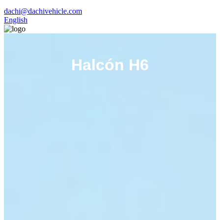
dachi@dachivehicle.com
English
Halcón H6