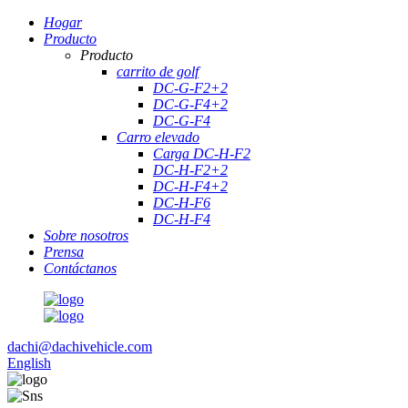
Hogar
Producto
Producto
carrito de golf
DC-G-F2+2
DC-G-F4+2
DC-G-F4
Carro elevado
Carga DC-H-F2
DC-H-F2+2
DC-H-F4+2
DC-H-F6
DC-H-F4
Sobre nosotros
Prensa
Contáctanos
dachi@dachivehicle.com
English