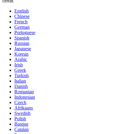
cerrar.
English
Chinese
French
German
Portuguese
Spanish
Russian
Japanese
Korean
Arabic
Irish
Greek
Turkish
Italian
Danish
Romanian
Indonesian
Czech
Afrikaans
Swedish
Polish
Basque
Catalan