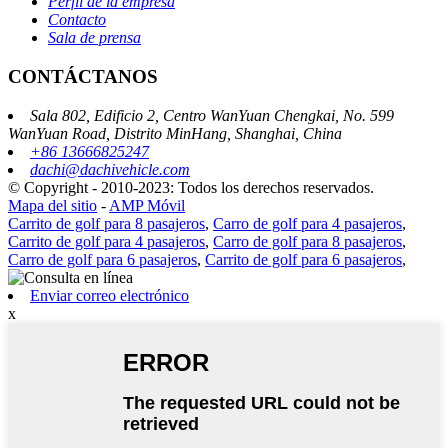
Perfil de la empresa
Contacto
Sala de prensa
CONTÁCTANOS
Sala 802, Edificio 2, Centro WanYuan Chengkai, No. 599
WanYuan Road, Distrito MinHang, Shanghai, China
+86 13666825247
dachi@dachivehicle.com
© Copyright - 2010-2023: Todos los derechos reservados.
Mapa del sitio
-
AMP Móvil
Carrito de golf para 8 pasajeros
,
Carro de golf para 4 pasajeros
,
Carrito de golf para 4 pasajeros
,
Carro de golf para 8 pasajeros
,
Carro de golf para 6 pasajeros
,
Carrito de golf para 6 pasajeros
,
Enviar correo electrónico
x